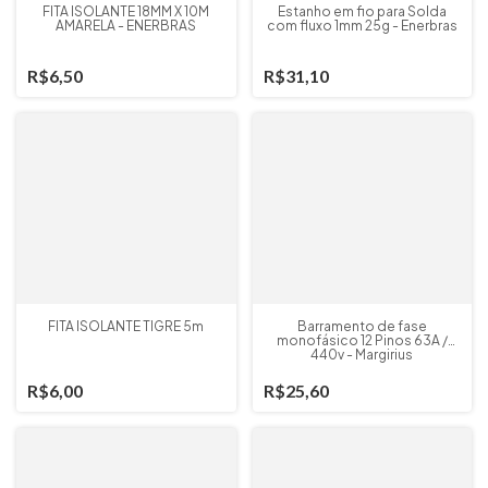
FITA ISOLANTE 18MM X 10M
Estanho em fio para Solda
AMARELA - ENERBRAS
com fluxo 1mm 25g - Enerbras
R$6,50
R$31,10
FITA ISOLANTE TIGRE 5m
Barramento de fase
monofásico 12 Pinos 63A /
440v - Margirius
R$6,00
R$25,60