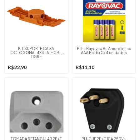
KIT SUPORTE CAIXA
Pilha Rayovac As Amerelinhas
OCTOGONAL 4X4 LAJE CB -
AAA Palito C/ 4 unidades
TIGRE
R$22,90
R$11,10
TOMADA RETANGULAR 2P+T
PLUGUE 2P+T 10A 250V~