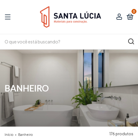
0
BANHEIRO
176 produtos
Início
>
Banheiro