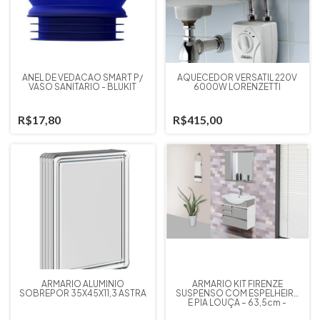
ANEL DE VEDACAO SMART P/
AQUECEDOR VERSÁTIL 220V
VASO SANITARIO - BLUKIT
6000W LORENZETTI
R$17,80
R$415,00
ARMARIO ALUMINIO
ARMÁRIO KIT FIRENZE
SOBREPOR 35X45X11,3 ASTRA
SUSPENSO COM ESPELHEIRA
E PIA LOUÇA – 63,5cm -
RORATO