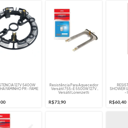
STENCIA 127V 5400W
Resistência Para Aquecedor
RESIS
HA FAMINHO PR - FAME
Versátil 755-E 5500W 127V
SHOWER U
Versátil Lorenzetti
- 
,00
R$73,90
R$60,40