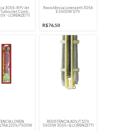
ia 3055-R P/ Jet
Resistência Lorenzetti 3056
 Turbo/Jet Control
E 5500W 127V
0V - LORENZETTI
R$76,50
TENCIA LOREN
RESISTÊNCIA ADV/T 127V
LTRA 220V/7500W
5500W 3055-Q LORENZETTI