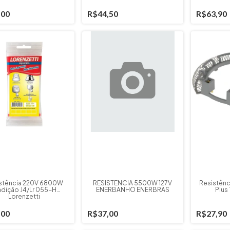
,00
R$44,50
R$63,90
stência 220V 6800W
RESISTÊNCIA 5500W 127V
Resistênc
adição J4/Lr 055-H
ENERBANHO ENERBRAS
Plus
Lorenzetti
,00
R$37,00
R$27,90