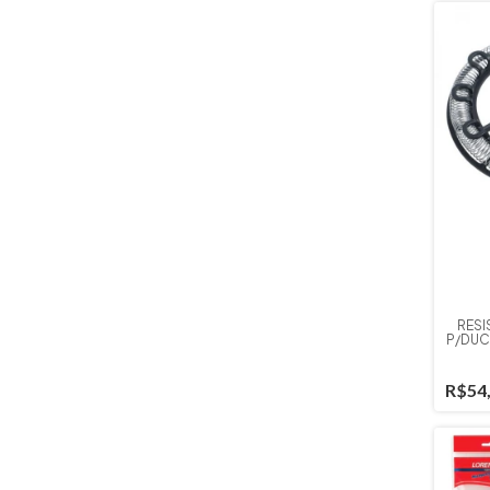
RESI
P/DUC
R$54