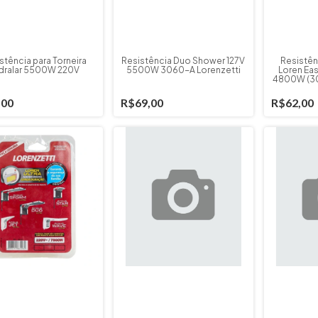
stência para Torneira
Resistência Duo Shower 127V
Resistên
dralar 5500W 220V
5500W 3060-A Lorenzetti
Loren Eas
4800W (30
,00
R$69,00
R$62,00