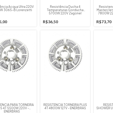
ência Acqua Ultra 220V
Resistência Ducha 4
Resistenc
W 3065-B Lorenzetti
Temperaturas Gorducha
Master/Jet
5700W 220V Zagonel
7800W 22
5,00
R$36,50
R$73,70
TENCIA PARA TORNEIRA
RESISTENCIA TORNEIRA PLUS
RESIS
S 4T 5500W 220V -
4T 4800W 127V - ENERBRAS
SHOWER U
ENERBRAS