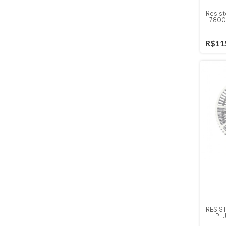
Resist
7800
R$11
RESIS
PLU