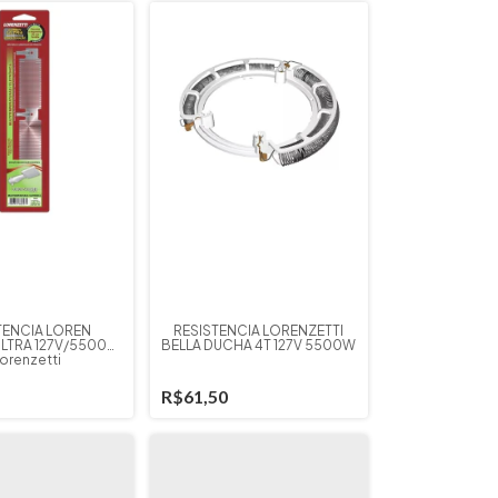
TENCIA LOREN
RESISTÊNCIA LORENZETTI
LTRA 127V/5500W
BELLA DUCHA 4T 127V 5500W
lorenzetti
R$61,50