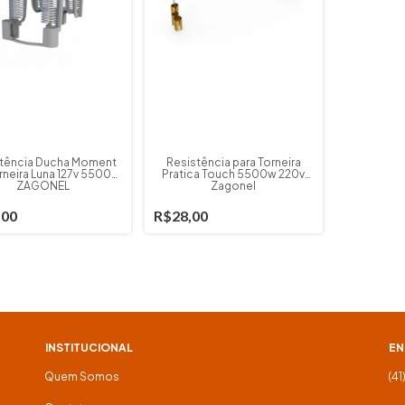
tência Ducha Moment
Resistência para Torneira
rneira Luna 127v 5500w
Pratica Touch 5500w 220v
ZAGONEL
Zagonel
,00
R$28,00
INSTITUCIONAL
EN
Quem Somos
(41